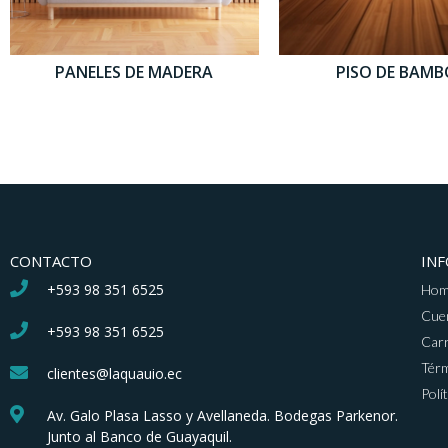
PANELES DE MADERA
PISO DE BAM
CONTACTO
IN
+593 98 351 6525
Ho
Cue
+593 98 351 6525
Carr
Térm
clientes@laquauio.ec
Polí
Av. Galo Plasa Lasso y Avellaneda. Bodegas Parkenor.
Junto al Banco de Guayaquil.