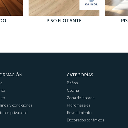
BOO
PISO FLOTANTE
PI
FORMACIÓN
CATEGORÍAS
me
Baños
nta
Cocina
ito
Zona de labores
inos y condiciones
Hidromasajes
tica de privacidad
Revestimiento
Decorados cerámicos