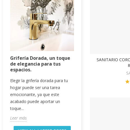
Lavaplatos negro, 
tendencia para tu h
Grifería Dorada, un toque
SANITARIO CO
V
Optar por un lavaplatos 
de elegancia para tus
espacios.
tu cocina no solo es una
S
estética, sino también pr
Elegir la grifería dorada para tu
Su estilo...
hogar puede ser una tarea
Leer más
emocionante, ya que este
acabado puede aportar un
toque...
Leer más