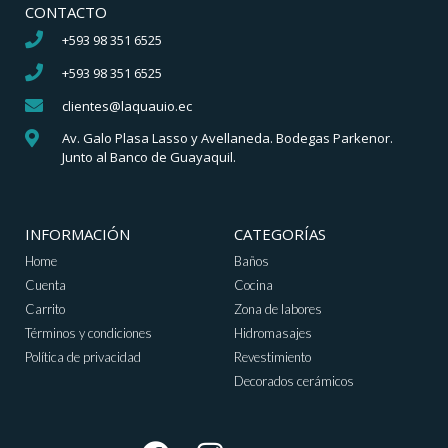
CONTACTO
+593 98 351 6525
+593 98 351 6525
clientes@laquauio.ec
Av. Galo Plasa Lasso y Avellaneda. Bodegas Parkenor.
Junto al Banco de Guayaquil.
INFORMACIÓN
CATEGORÍAS
Home
Baños
Cuenta
Cocina
Carrito
Zona de labores
Términos y condiciones
Hidromasajes
Política de privacidad
Revestimiento
Decorados cerámicos