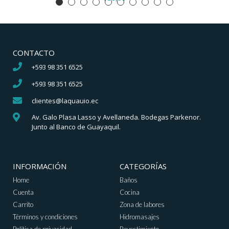
CONTACTO
+593 98 351 6525
+593 98 351 6525
clientes@laquauio.ec
Av. Galo Plasa Lasso y Avellaneda. Bodegas Parkenor.
Junto al Banco de Guayaquil.
INFORMACIÓN
CATEGORÍAS
Home
Baños
Cuenta
Cocina
Carrito
Zona de labores
Términos y condiciones
Hidromasajes
Política de privacidad
Revestimiento