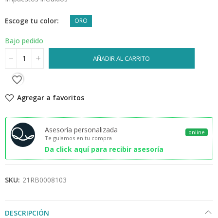
Escoge tu color
ORO
Bajo pedido
AÑADIR AL CARRITO
favorite_border
Agregar a favoritos
Asesoría personalizada
online
Te guiamos en tu compra
Da click aquí para recibir asesoría
SKU:
21RB0008103
DESCRIPCIÓN