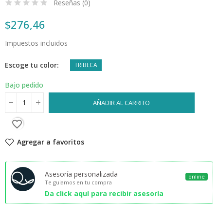
Reseñas (
0
)
$276,46
Impuestos incluidos
Escoge tu color
TRIBECA
Bajo pedido
AÑADIR AL CARRITO
favorite_border
Agregar a favoritos
Asesoría personalizada
online
Te guiamos en tu compra
Da click aquí para recibir asesoría