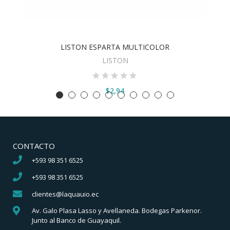
LISTON ESPARTA MULTICOLOR
VER OPCIONES
LISTON
$2,94
CONTACTO
+593 98 351 6525
+593 98 351 6525
clientes@laquauio.ec
Av. Galo Plasa Lasso y Avellaneda. Bodegas Parkenor.
Junto al Banco de Guayaquil.