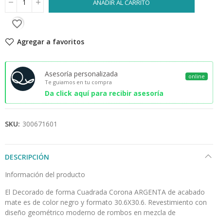
AÑADIR AL CARRITO
favorite_border
Agregar a favoritos
Asesoría personalizada
online
Te guiamos en tu compra
Da click aquí para recibir asesoría
SKU:
300671601
DESCRIPCIÓN
Información del producto
El Decorado de forma Cuadrada Corona ARGENTA de acabado
mate es de color negro y formato 30.6X30.6. Revestimiento con
diseño geométrico moderno de rombos en mezcla de