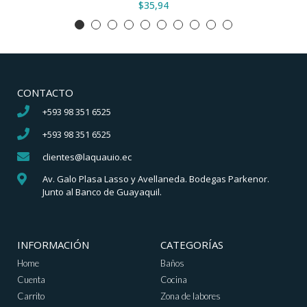
$35,94
CONTACTO
+593 98 351 6525
+593 98 351 6525
clientes@laquauio.ec
Av. Galo Plasa Lasso y Avellaneda. Bodegas Parkenor.
Junto al Banco de Guayaquil.
INFORMACIÓN
CATEGORÍAS
Home
Baños
Cuenta
Cocina
Carrito
Zona de labores